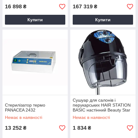
16 898
167 319
₴
₴
Купити
Купити
Сушуар для салонів і
Стерилізатор термо
перукарських HAIR STATION
PANACEA 2432
BASIC настінний Beauty Star
Немає в наявності
Немає в наявності
13 252
1 834
₴
₴