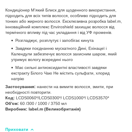
Кондиціонер М'який Блиск для щоденного використання,
підходить для всіх типів волосся, особливо підходить для
тонких або жирного волосся. Ексклюзивна розробка label.m,
інноваційний комплекс Enviroshield захищає волосся від
термічного впливу під час укладання і від УФ променів.
Розгладжує, розплутує і запобігає кинута
Завдяки поєднанню мускатного Дині, Ехінацеї і
Календули забезпечує волосся захисним шаром, який
утримує вологу всередині нього
Має сильні антиоксидантні властивості завдяки
екстракту Білого Чаю Не містить сульфати, хлорид
натрію
Застосування:
нанести на вимите волосся, змити, при
необхідності повторити.
Код:
LCDS0060*/LCDS0300*/ LCDS1000*/ LCDS3570*
Об'єм:
60 /300 / 1000 / 3750 мл
Виробник: label.m (Великобританія)
Приховати