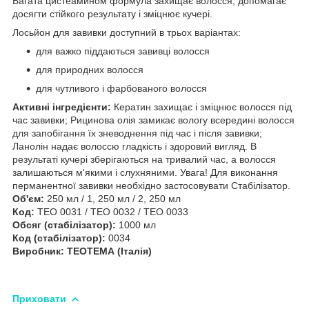
Багата цистеамином формула захищає волосся, допомагає
досягти стійкого результату і зміцнює кучері.
Лосьйон для завивки доступний в трьох варіантах:
для важко піддаються завивці волосся
для природних волосся
для чутливого і фарбованого волосся
Активні інгредієнти:
Кератин захищає і зміцнює волосся під
час завивки; Рицинова олія замикає вологу всередині волосся
для запобігання їх зневоднення під час і після завивки;
Ланолін надає волоссю гладкість і здоровий вигляд. В
результаті кучері зберігаються на тривалий час, а волосся
залишаються м'якими і слухняними. Увага! Для виконання
перманентної завивки необхідно застосовувати Стабілізатор.
Об'єм:
250 мл / 1, 250 мл / 2, 250 мл
Код:
TEO 0031 / TEO 0032 / TEO 0033
Обсяг (стабілізатор):
1000 мл
Код (стабілізатор):
0034
Виробник: ТЕОТЕМА (Італія)
Приховати