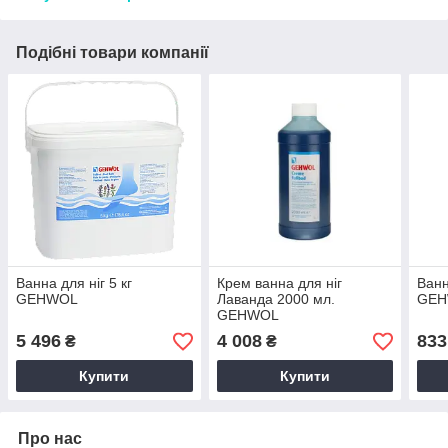
Подібні товари компанії
Ванна для ніг 5 кг
Крем ванна для ніг
Ванн
GEHWOL
Лаванда 2000 мл.
GE
GEHWOL
5 496
4 008
833
₴
₴
Купити
Купити
Про нас