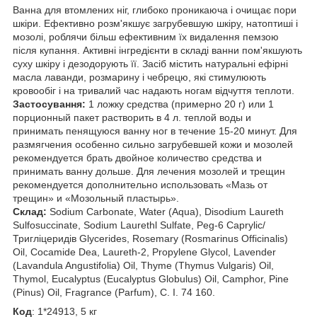
Ванна для втомлених ніг, глибоко проникаюча і очищає пори
шкіри. Ефективно розм'якшує загрубевшую шкіру, натоптиші і
мозолі, роблячи більш ефективним їх видалення пемзою
після купання. Активні інгредієнти в складі ванни пом'якшують
суху шкіру і дезодорують її. Засіб містить натуральні ефірні
масла лаванди, розмарину і чебрецю, які стимулюють
кровообіг і на тривалий час надають ногам відчуття теплоти.
Застосування:
1 ложку средства (примерно 20 г) или 1
порционный пакет растворить в 4 л. теплой воды и
принимать пенящуюся ванну ног в течение 15-20 минут. Для
размягчения особенно сильно загрубевшей кожи и мозолей
рекомендуется брать двойное количество средства и
принимать ванну дольше. Для лечения мозолей и трещин
рекомендуется дополнительно использовать «Мазь от
трещин» и «Мозольный пластырь».
Склад:
Sodium Carbonate, Water (Aqua), Disodium Laureth
Sulfosuccinate, Sodium Laurethl Sulfate, Peg-6 Caprylic/
Тригліцеридів Glycerides, Rosemary (Rosmarinus Officinalis)
Oil, Cocamide Dea, Laureth-2, Propylene Glycol, Lavender
(Lavandula Angustifolia) Oil, Thyme (Thymus Vulgaris) Oil,
Thymol, Eucalyptus (Eucalyptus Globulus) Oil, Camphor, Pine
(Pinus) Oil, Fragrance (Parfum), C. I. 74 160.
Код
: 1*24913, 5 кг