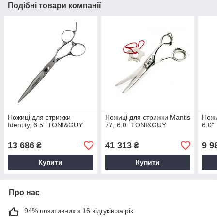
Подібні товари компанії
Ножиці для стрижки
Ножиці для стрижки Mantis
Ножи
Identity, 6.5” TONI&GUY
77, 6.0” TONI&GUY
6.0
13 686
41 313
9 9
₴
₴
Купити
Купити
Про нас
94% позитивних з 16 відгуків за рік