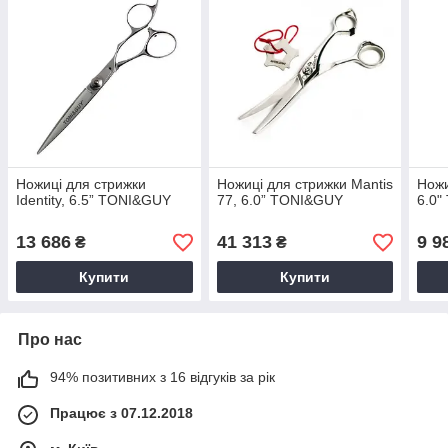
Ножиці для стрижки
Ножиці для стрижки Mantis
Ножи
Identity, 6.5” TONI&GUY
77, 6.0” TONI&GUY
6.0
13 686
41 313
9 9
₴
₴
Купити
Купити
Про нас
94% позитивних з 16 відгуків за рік
Працює з 07.12.2018