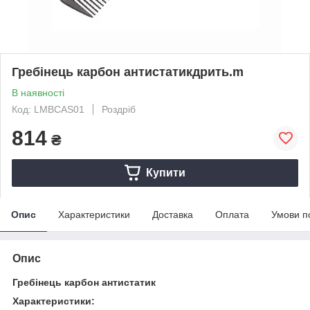
Гребінець карбон антистатикдрить.m
В наявності
Код: LMBCAS01
Роздріб
814
₴
Купити
Опис
Характеристики
Доставка
Оплата
Умови п
Опис
Гребінець карбон антистатик
Характеристики: