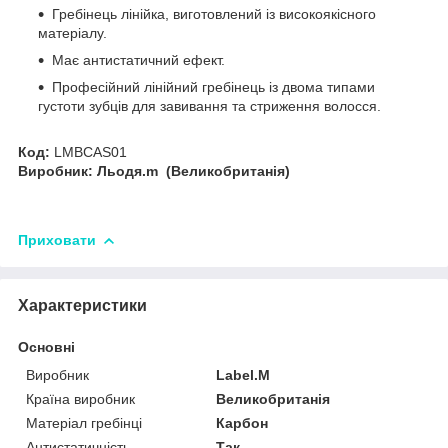
Гребінець лінійка, виготовлений із високоякісного
матеріалу.
Має антистатичний ефект.
Професійний лінійний гребінець із двома типами
густоти зубців для завивання та стриження волосся.
Код:
LMBCAS01
Виробник: Льодя.m (Великобританія)
Приховати
Характеристики
Основні
Виробник
Label.M
Країна виробник
Великобританія
Матеріал гребінці
Карбон
Антистатичність
Так