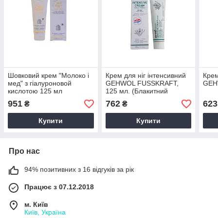
Шовковий крем "Молоко і
Крем для ніг інтенсивний
Крем
мед" з гіалуроновой
GEHWOL FUSSKRAFT,
GE
кислотою 125 мл
125 мл. (Блакитний
GEHWOL
бальзам)
951
762
623
₴
₴
Купити
Купити
Про нас
94% позитивних з 16 відгуків за рік
Працює з 07.12.2018
м. Київ
Київ, Україна