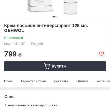
Крем-лосьйон антиперспірант 125 мл.
GEHWOL
В наявності
Код: 1*41107
Роздріб
799
₴
Купити
Опис
Характеристики
Доставка
Оплата
Умови п
Опис
Крем-лосьйон антиперспірант