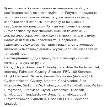
Крем-лосьйон Антиперспірант — ідеальний засіб для
розв'язання проблеми потовиділення. Регулярне щоденне
застосування крем-лосьйону регулює виділення поту,
запобігає появі неприємного запаху та виникнення
сверблячки між пальцями. Активні компоненти в складі
Антиперспіранту забезпечують шкірі ніг комплексний
догляд алое вера, олія авокадо та гліцерин живлять шкіру,
надаючи їй м'якість і еластичність. Поєднання
гідроксихлориду алюмінію і цинку рицинолеату зменшує
інтенсивність потовиділення й усуває неприємний запах на
тривалий час.
Застосування:
щодня вранці та/або ввечері наносити
на чисту та суху шкіру стоп.
Склад:
Aqua, Aluminium Chlorohydrate, Aloe Barbadensis Gel,
Isopropyl Palmitate, Glyceryl Stearate, PEG-100 Stearate,
Octyldodecanol, Glycerin, Persea Gratissima (Avocado) Oil,
Cyclomethicone, Glyceryl Stearate, Cetyl Alcohol, Zinc
Ricinoleate, Sodium PCA, Hydroxypropyl Methylcellulose, Parfum
(Fragrance), Propylene Glycol, Climbazole, Triclosan,
Ethylparaben, Imidazolidinyl Urea, Tetrahydroxypropyl
Ethylenediamine, Laureth-3, Disodium EDTA, Coumarin,
Linalool.