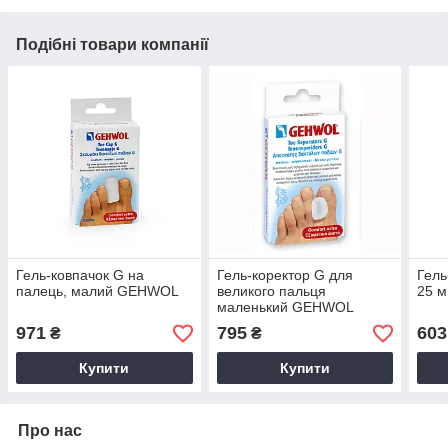
Подібні товари компанії
Гель-ковпачок G на
Гель-коректор G для
Гель
палець, малий GEHWOL
великого пальця
25 
маленький GEHWOL
971
795
603
₴
₴
Купити
Купити
Про нас