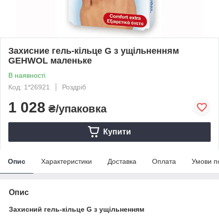
Захисние гель-кільце G з ущільненням
GEHWOL маленьке
В наявності
Код: 1*26921
Роздріб
1 028
₴/упаковка
Купити
Опис
Характеристики
Доставка
Оплата
Умови п
Опис
Захисний гель-кільце G з ущільненням