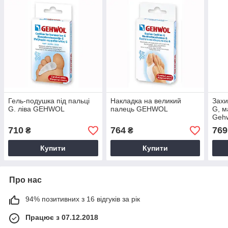
Гель-подушка під пальці
Накладка на великий
Захи
G. ліва GEHWOL
палець GEHWOL
G, м
Geh
710
764
769
₴
₴
Купити
Купити
Про нас
94% позитивних з 16 відгуків за рік
Працює з 07.12.2018