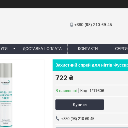
+380 (98) 210-69-45
!
ЛУГИ
ДОСТАВКА І ОПЛАТА
КОНТАКТИ
СЕРТИ
Захистний спрей для нігтів Фусс
722 ₴
В наявності
Код:
1*11606
Купити
+380 (98) 210-69-45