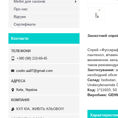
Меблі для салонів
Про нас
Відгуки
Сертифікати
Захистний спрей
Контакти
Спрей «Фусскрафт»
пантенол, вітамін
+380 (98) 210-69-45
виникненню запал
також рекомендуєт
Застосування:
з
coolin.aa87@gmail.com
необхідний обсяг 
Склад:
Isobutan, 
Undecylenamide DE
Код:
1*11603, 50
Київ, Україна
Виробник: GEHW
КУЛ ЮА, ЖИВІТЬ КЛЬОВО!!!
Характеристи