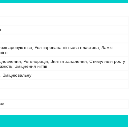
а
 розшаровуються, Розшарована нігтьова пластина, Ламкі
нігті
ідновлення, Регенерація, Зняття запалення, Стимуляція росту
ужність, Зміцнення нігтів
, Зміцнювальну
на