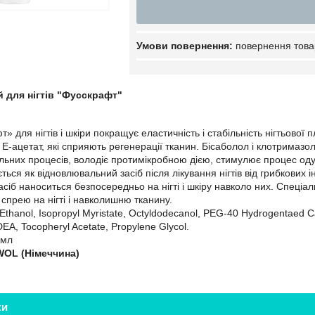
повернення това
 для нігтів "Фусскрафт"
 для нігтів і шкіри покращує еластичність і стабільність нігтьової 
 E-ацетат, які сприяють регенерації тканин. Бісаболол і клотримазол
ьних процесів, володіє протимікробною дією, стимулює процес оду
ься як відновлювальний засіб після лікування нігтів від грибкових і
асіб наноситься безпосередньо на нігті і шкіру навколо них. Спеці
спрею на нігті і навколишню тканину.
Ethanol, Isopropyl Myristate, Octyldodecanol, PEG-40 Hydrogentaed Cas
A, Tocopheryl Acetate, Propylene Glycol.
 мл
OL (Німеччина)
ки